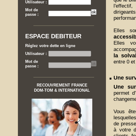
Utilisateur :
l'effecti
Mot de
dirigeant
passe :
performanc
Elles s
ESPACE DEBITEUR
accessib
Elles vo
Réglez votre dette en ligne
accompa
Utilisateur :
la solva
entre 0 et
Mot de
passe :
Une surv
RECOUVREMENT FRANCE
Une surv
DOM-TOM & INTERNATIONAL
permet d'
changemen
Vous êt
lesquelle
de presse
à votre 
clients, f