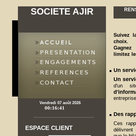
SOCIETE AJIR
REN
Suivez l
choix.
Gagnez e
limitez l
Un servi
Un servi
d'un si
d'inform
entreprise
Vendredi 07 août 2026
Des rapp
Ces rapp
ESPACE CLIENT
délivren
que le bil