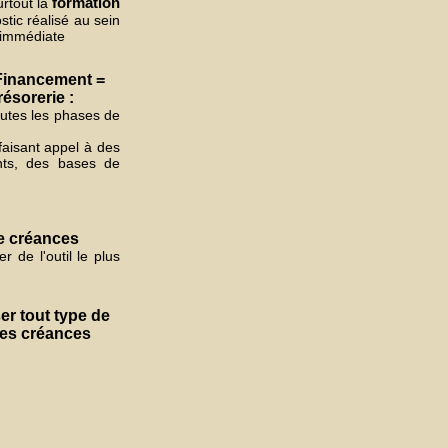
formation
rtout la
stic réalisé au sein
n immédiate
 Financement =
résorerie :
outes les phases de
aisant appel à des
ents, des bases de
de créances
r de l'outil le plus
er tout type de
 des créances